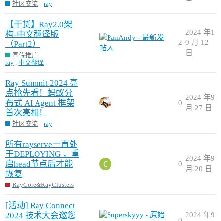
社区交流
ray
【干货】Ray2.0架
2024 年1
构-中文翻译版
2
0 月 12
（Part2）
日
宣传推广
ray
,
中文翻译
Ray Summit 2024 亮
点抢先看！蚂蚁分
2024 年9
布式 AI Agent 框架
0
月 27 日
首次亮相！
社区交流
ray
所有rayserve一直处
于DEPLOYING ，重
2024 年9
启head节点后才能
0
月 20 日
恢复
RayCore&RayClusters
[活动] Ray Connect
2024 技术大会邀您
2024 年9
0