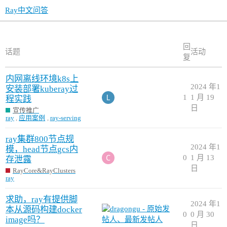
Ray中文问答
回
话题
活动
复
内网离线环境k8s上
2024 年1
安装部署kuberay过
1
1 月 19
程实践
日
宣传推广
ray
,
应用案例
,
ray-serving
ray集群800节点规
2024 年1
模，head节点gcs内
0
1 月 13
存泄露
日
RayCore&RayClusters
ray
求助，ray有提供脚
2024 年1
本从源码构建docker
0
0 月 30
image吗？
日