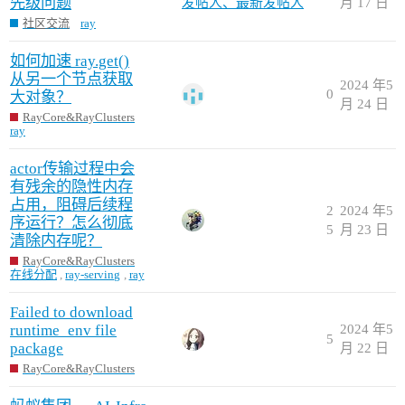
先级问题
月 17 日
社区交流
ray
如何加速 ray.get()
从另一个节点获取
2024 年5
0
大对象？
月 24 日
RayCore&RayClusters
ray
actor传输过程中会
有残余的隐性内存
占用，阻碍后续程
2
2024 年5
序运行？怎么彻底
5
月 23 日
清除内存呢？
RayCore&RayClusters
在线分配
,
ray-serving
,
ray
Failed to download
runtime_env file
2024 年5
5
package
月 22 日
RayCore&RayClusters