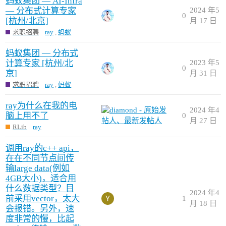
蚂蚁集团 — AI-Infra
— 分布式计算专家
2024 年5
0
[杭州/北京]
月 17 日
求职招聘
ray
,
蚂蚁
蚂蚁集团 — 分布式
计算专家 [杭州/北
2023 年5
0
京]
月 31 日
求职招聘
ray
,
蚂蚁
ray为什么在我的电
2024 年4
脑上用不了
0
月 27 日
RLib
ray
调用ray的c++ api，
在在不同节点间传
输large data(例如
4GB大小)，适合用
什么数据类型？目
2024 年4
前采用vector，太大
1
月 18 日
会报错。另外，速
度非常的慢，比起