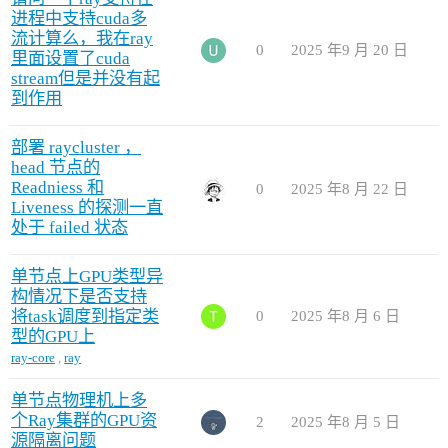
进程中支持cuda多
流计算么，我在ray
0
2025 年9 月 20 日
里面设置了cuda
stream但是并没有起
到作用
部署 raycluster ，
head 节点的
Readniess 和
0
2025 年8 月 22 日
Liveness 的探测一直
处于 failed 状态
单节点上GPU类型异
构情况下是否支持
将task调度到指定类
0
2025 年8 月 6 日
型的GPU上
ray-core
,
ray
单节点物理机上多
个Ray集群的GPU资
2
2025 年8 月 5 日
源隔离问题