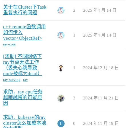
关于在Cluster下Task
2
2025 年4 月 14 日
重复执行的问题
c++ remote函数调用
如何传入
1
2025 年4 月 14 日
vector<ObjectRef>
ray-core
[求助] 不同网络下
ray节点无法工作
（丢失心跳导致
1
2024 年12 月 18 日
node被标为dead）
ray-serving
,
ray
求助，ray cpu任务
越跑越慢的可能原
3
2024 年11 月 21 日
因
求助，kuberay的ray
cluster怎么加载本地
0
2024 年11 月 19 日