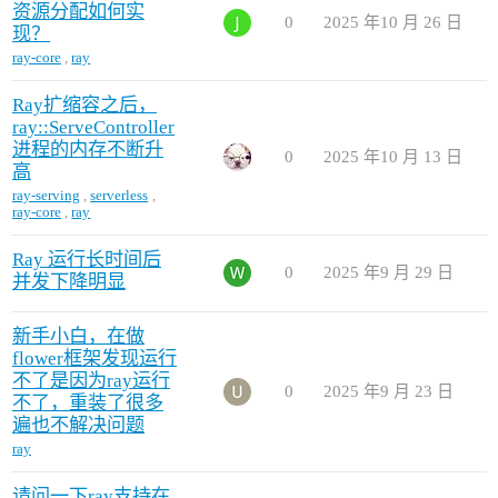
资源分配如何实
0
2025 年10 月 26 日
现？
ray-core
,
ray
Ray扩缩容之后，
ray::ServeController
进程的内存不断升
0
2025 年10 月 13 日
高
ray-serving
,
serverless
,
ray-core
,
ray
Ray 运行长时间后
0
2025 年9 月 29 日
并发下降明显
新手小白，在做
flower框架发现运行
不了是因为ray运行
0
2025 年9 月 23 日
不了，重装了很多
遍也不解决问题
ray
请问一下ray支持在