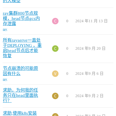
的大模型
ray集群800节点规
模，head节点gcs内
0
2024 年11 月 13 日
存泄露
ray
所有rayserve一直处
于DEPLOYING ，重
0
2024 年9 月 20 日
启head节点后才能
恢复
节点崩溃的可能原
因有什么
0
2024 年9 月 6 日
ray
求助，为何我的任
务只在head里面执
0
2024 年9 月 2 日
行？
求助,使用k8s安装