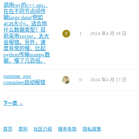
调用ray的c++ api，
在在不同节点间传
输large data(例如
4GB大小)，适合用
什么数据类型？目
1
2024 年4 月 18 日
前采用vector，太大
会报错。另外，速
度非常的慢，比起
python传输numpy数
据，慢了几百倍。
runtime_env
0
2024 年4 月 17 日
container启动报错
下一页 →
首页
类别
社区介绍
服务条款
隐私政策