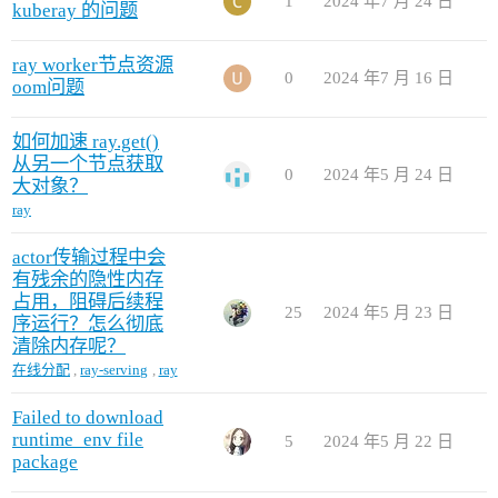
1
2024 年7 月 24 日
kuberay 的问题
ray worker节点资源
0
2024 年7 月 16 日
oom问题
如何加速 ray.get()
从另一个节点获取
0
2024 年5 月 24 日
大对象？
ray
actor传输过程中会
有残余的隐性内存
占用，阻碍后续程
25
2024 年5 月 23 日
序运行？怎么彻底
清除内存呢？
在线分配
,
ray-serving
,
ray
Failed to download
runtime_env file
5
2024 年5 月 22 日
package