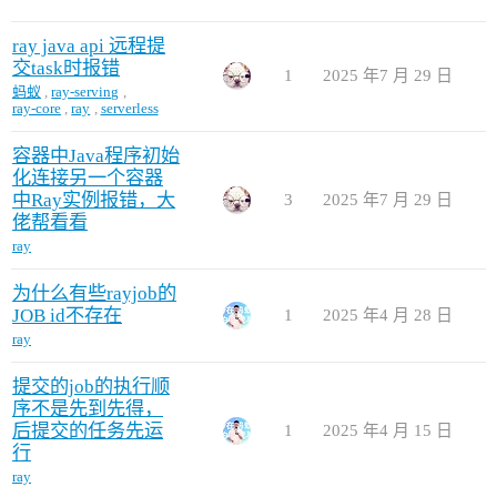
ray java api 远程提
交task时报错
1
2025 年7 月 29 日
蚂蚁
,
ray-serving
,
ray-core
,
ray
,
serverless
容器中Java程序初始
化连接另一个容器
中Ray实例报错，大
3
2025 年7 月 29 日
佬帮看看
ray
为什么有些rayjob的
JOB id不存在
1
2025 年4 月 28 日
ray
提交的job的执行顺
序不是先到先得，
后提交的任务先运
1
2025 年4 月 15 日
行
ray